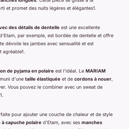
anches longues
. Cette pièce se glisse à la
rti et promet des nuits légères et élégantes1.
vec des détails de dentelle
est une excellente
d'Etam, par exemple, est bordée de dentelle et offre
rte dévoile les jambes avec sensualité et est
t agréable1.
lon de pyjama en polaire
est l'idéal. Le
MARIAM
 muni d'une
taille élastiquée
et de
cordons à nouer
,
hiver. Vous pouvez le combiner avec un sweat de
1.
faite pour ajouter une couche de chaleur et de style
 à capuche polaire
d'Etam, avec ses
manches