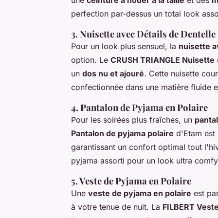
une
ceinture à nouer à la taille
et des
m
perfection par-dessus un total look asso
3. Nuisette avec Détails de Dentelle
Pour un look plus sensuel, la
nuisette a
option. Le
CRUSH TRIANGLE Nuisette
un
dos nu et ajouré
. Cette nuisette cou
confectionnée dans une matière fluide e
4. Pantalon de Pyjama en Polaire
Pour les soirées plus fraîches, un
panta
Pantalon de pyjama polaire
d'Etam est
garantissant un confort optimal tout l'
pyjama assorti pour un look ultra comfy
5. Veste de Pyjama en Polaire
Une
veste de pyjama en polaire
est par
à votre tenue de nuit. La
FILBERT Veste