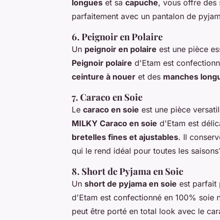
longues
et sa
capuche
, vous offre des 
parfaitement avec un pantalon de pyjam
6. Peignoir en Polaire
Un
peignoir en polaire
est une pièce ess
Peignoir polaire
d'Etam est confectionn
ceinture à nouer
et des
manches long
7. Caraco en Soie
Le
caraco en soie
est une pièce versatil
MILKY Caraco en soie
d'Etam est déli
bretelles fines et ajustables
. Il conser
qui le rend idéal pour toutes les saisons
8. Short de Pyjama en Soie
Un
short de pyjama en soie
est parfait
d'Etam est confectionné en 100% soie n
peut être porté en total look avec le ca